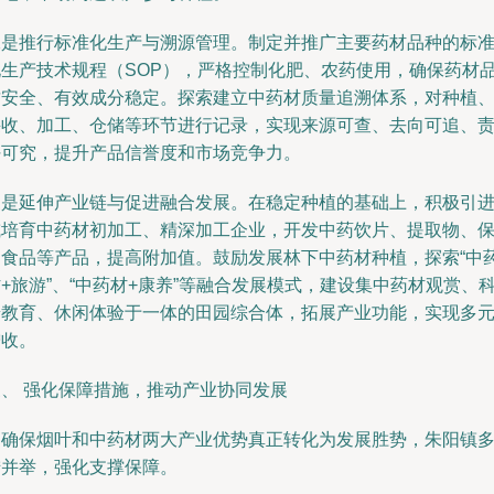
二是推行标准化生产与溯源管理。制定并推广主要药材品种的标
化生产技术规程（SOP），严格控制化肥、农药使用，确保药材
质安全、有效成分稳定。探索建立中药材质量追溯体系，对种植
采收、加工、仓储等环节进行记录，实现来源可查、去向可追、
任可究，提升产品信誉度和市场竞争力。
三是延伸产业链与促进融合发展。在稳定种植的基础上，积极引
或培育中药材初加工、精深加工企业，开发中药饮片、提取物、
健食品等产品，提高附加值。鼓励发展林下中药材种植，探索“中
+旅游”、“中药材+康养”等融合发展模式，建设集中药材观赏、
普教育、休闲体验于一体的田园综合体，拓展产业功能，实现多
增收。
三、 强化保障措施，推动产业协同发展
为确保烟叶和中药材两大产业优势真正转化为发展胜势，朱阳镇
措并举，强化支撑保障。