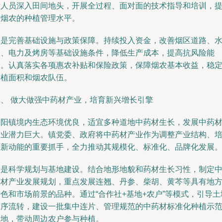
术人员深入田间地头，开展全过程、面对面的技术指导和培训，
高烟农的种植管理水平。
三是完善基础设施与政策保障。持续投入资金，改善烟区道路、
利、电力及烤房等基础设施条件，降低生产成本，提高抗风险能
力。认真落实各项惠农补贴和保险政策，保障烟农基本收益，稳
种植面积和烟农队伍。
二、 做大做强中药材产业，培育新兴增长引擎
朱阳镇境内生态环境优良，适宜多种道地中药材生长，发展中药
产业潜力巨大。镇党委、政府将中药材产业作为调整产业结构、
育新动能的重要抓手，全力推动其规模化、标准化、品牌化发展
一是科学规划与基地建设。结合地形地貌和药材生长习性，制定
药材产业发展规划，重点发展连翘、丹参、柴胡、黄芩等具有地
色和市场前景的品种。通过“合作社+基地+农户”等模式，引导土
有序流转，建设一批集中连片、管理规范的中药材标准化种植示
基地，带动周边农户参与种植。