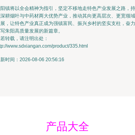
朱阳镇将以全会精神为指引，坚定不移地走特色产业发展之路，
续深耕烟叶与中药材两大优势产业，推动其向更高层次、更宽领
发展，让特色产业真正成为强镇富民、振兴乡村的坚实支柱，奋
谱写朱阳高质量发展的新篇章。
如若转载，请注明出处：
tp://www.sdxiangan.com/product/335.html
新时间：2026-08-06 20:56:16
产品大全