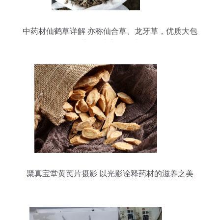
中药材仙鹤草详解 亦称仙合草、龙牙草，优质大包
装500克入货指南
聚真宝堂黄芪片摄影 以光影诠释药材的滋养之美