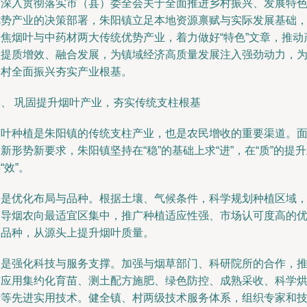
为深入贯彻落实市（县）委全会关于全面推进乡村振兴、发展特
优势产业的决策部署，朱阳镇立足本地资源禀赋与实际发展基础
聚焦烟叶与中药材两大传统优势产业，着力做好“特色”文章，推动
业提质增效、融合发展，为镇域经济高质量发展注入强劲动力，
乡村全面振兴夯实产业根基。
一、 巩固提升烟叶产业，夯实传统支柱根基
烟叶种植是朱阳镇的传统支柱产业，也是农民增收的重要渠道。
新形势新要求，朱阳镇坚持在“稳”的基础上求“进”，在“质”的提
“效”。
一是优化布局与品种。根据土壤、气候条件，科学规划种植区域
引导烟农向最适宜区集中，推广种植适应性强、市场认可度高的
良品种，从源头上提升烟叶质量。
二是强化科技与服务支撑。加强与烟草部门、科研院所的合作，
广应用集约化育苗、测土配方施肥、绿色防控、成熟采收、科学
烤等先进实用技术。健全镇、村两级技术服务体系，组织专家和