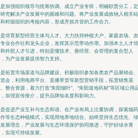
一是加强组织领导与统筹协调。成立产业专班，明确职责分工，
期研究解决产业发展中的困难和问题。将产业发展成效纳入相关
所和村级组织的考核内容，形成齐抓共管的工作合力。
二是培育新型经营主体与人才。大力扶持种植大户、家庭农场、
民专业合作社和龙头企业，发挥其示范带动作用。加强本土人才
养和外部人才引进，特别是懂技术、善经营、会管理的复合型人
才，为产业发展提供智力支持。
三是拓宽市场渠道与品牌建设。积极组织参加各类农产品展销会
博览会，利用电商平台、直播带货等新型营销手段，拓宽销售渠
。整合资源，着力打造“朱阳烟叶”、“朱阳道地药材”等区域公用
牌，加强宣传推介，提升品牌知名度和影响力。
四是促进产业互补与生态和谐。在产业布局上注重协调，探索烟
轮作等生态种植模式，实现用地养地结合。始终坚持生态优先、
色发展理念，产业发展与生态环境保护协同推进，守护好绿水青
山，实现可持续发展。