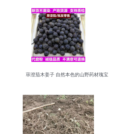
荜澄茄木姜子 自然本色的山野药材瑰宝