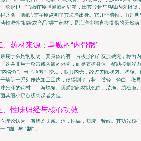
，象形也。” “螵蛸”原指螳螂的卵鞘，因其形状与乌贼内壳相似
故得此名，前缀“海”字则点明了其海洋出身。它并非植物，而是典
的动物源性“初级农产品”类中药材，是海洋生物直接提供的天然药
源。
二、药材来源：乌贼的“内骨骼”
乌贼属于头足纲动物，其身体内有一片梭形的石灰质硬壳，称为
壳。这并非用于攻击或防御的外壳，而是支撑身体、帮助控制浮
的“内骨骼”。当乌鱼被捕捞后，取其内壳，经过去除残肉、洗净、
晒干燥等一系列传统加工工序，便得到了片状、质轻、色白、微
珍珠光泽的药材——海螵蛸。优质的药材以色白、洁净、质松脆
背面具细小疣点状突起者为佳。
三、性味归经与核心功效
中医理论认为，海螵蛸味咸、涩，性温，归脾、肾经。其功效核
在于
“固”
与
“制”
。