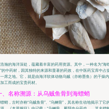
在浩瀚的海洋深处，蕴藏着丰富的药用资源。其中，一种名为“海
蛸”的中药材，因其独特的来源和显著的药效，在中医药宝库中占
着一席之地。它，就是由海洋软体动物乌贼（亦称墨鱼）的干燥
壳加工而成的宝贵药材。
一、名称溯源：从乌贼鱼骨到海螵蛸
螵蛸，古时亦称“乌贼鱼骨”、“乌鲗骨”，其名称生动地揭示了它
来源。《本草纲目》中记载：“乌鲗骨，厥阴血分药也……其名螵