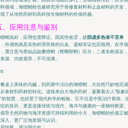
材料领域，海螵蛸粉也被研究用于骨修复材料和止血材料的开发
实现了从传统药材到高科技生物材料的价值跨越。
五、应用注意与鉴别
海螵蛸虽好，应用也需辨证。因其性收涩，故
阴虚多热者不宜单
用
，外感热病及实热积滞所致的出血、遗精等证也应慎用。在市
上，需注意与类似品如桑螵蛸（螳螂卵鞘）区分，二者名称虽近
但来源、功效迥异，不可混淆。
##
从餐桌上美味的乌贼，到药屉中洁白的海螵蛸，大自然巧妙地完
了从食材到药材的转化。这味来自大海的药材，凝聚着古人“取象
类”的智慧，也经受了现代科学的检验。它不仅是中医治疗胃病、
血症的良药，更是连接传统与现代、海洋与健康的一座独特桥梁
在倡导天然药物与海洋资源可持续利用的今天，海螵蛸的价值正
更深入、更广泛地发掘与认识。
如若转载，请注明出处：