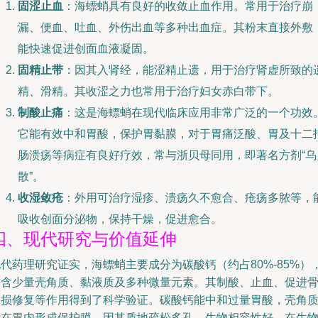
固涩止血
：海螵蛸具有良好的收敛止血作用。常用于治疗崩
漏、便血、吐血、外伤出血等多种出血症。其粉末直接外敷
能快速促进创面血液凝固。
固精止带
：因其入肾经，能涩精止遗，用于治疗肾虚所致的
精、滑精。其收涩之力也常用于治疗妇女赤白带下。
制酸止痛
：这是海螵蛸在现代临床应用非常广泛的一个功效
它能有效中和胃酸，保护胃黏膜，对于胃痛泛酸、胃及十二
肠溃疡等病症有良好疗效，常与浙贝母同用，即著名方剂“乌
散”。
收湿敛疮
：外用可治疗湿疹、溃疡久不愈合、疮疡多脓等，
吸收创面分泌物，保持干燥，促进愈合。
四、现代研究与价值延伸
代药理研究证实，海螵蛸主要成分为碳酸钙（约占80%-85%）
并含少量壳角质、黏液质及多种微量元素。其制酸、止血、促进
缺损修复等作用得到了科学验证。碳酸钙能中和过量胃酸，壳角
能在胃内形成保护膜。因其质地疏松多孔，生物相容性好，在生