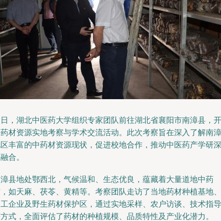
近日，湖北中医药大学组织专家团队前往湖北省襄阳市南漳县，
展药材资源实地考察与学术交流活动。此次考察旨在深入了解南
地区丰富的中药材资源现状，促进校地合作，推动中医药产学研
度融合。
南漳县地处鄂西北，气候温和、生态优良，蕴藏着大量道地中药
材，如天麻、茯苓、黄精等。考察团队走访了当地药材种植基地
加工企业及野生药材保护区，通过实地采样、农户访谈、技术指
等方式，全面评估了药材的种植规模、品质特性及产业化潜力。