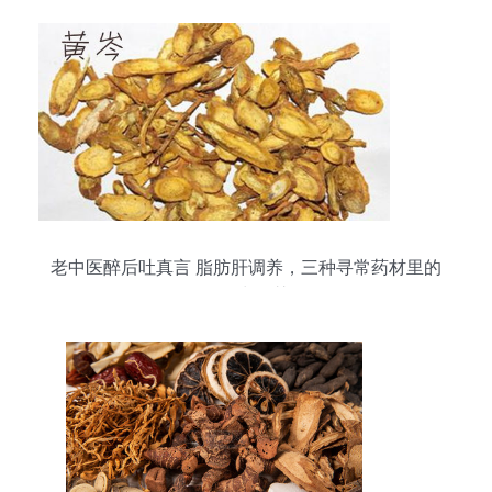
老中医醉后吐真言 脂肪肝调养，三种寻常药材里的
不寻常智慧