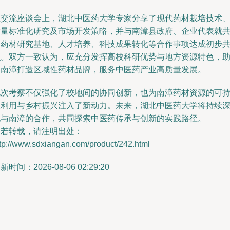
在交流座谈会上，湖北中医药大学专家分享了现代药材栽培技术
质量标准化研究及市场开发策略，并与南漳县政府、企业代表就
建药材研究基地、人才培养、科技成果转化等合作事项达成初步
识。双方一致认为，应充分发挥高校科研优势与地方资源特色，
力南漳打造区域性药材品牌，服务中医药产业高质量发展。
此次考察不仅强化了校地间的协同创新，也为南漳药材资源的可
续利用与乡村振兴注入了新动力。未来，湖北中医药大学将持续
化与南漳的合作，共同探索中医药传承与创新的实践路径。
如若转载，请注明出处：
tp://www.sdxiangan.com/product/242.html
新时间：2026-08-06 02:29:20